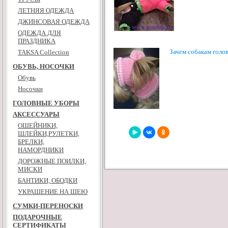
ЛЕТНЯЯ ОДЕЖДА
ДЖИНСОВАЯ ОДЕЖДА
ОДЕЖДА ДЛЯ
ПРАЗДНИКА
Зачем собакам голо
TAKSA Collection
ОБУВЬ, НОСОЧКИ
Обувь
Носочки
ГОЛОВНЫЕ УБОРЫ
АКСЕССУАРЫ
ОШЕЙНИКИ,
ШЛЕЙКИ,РУЛЕТКИ,
БРЕЛКИ,
НАМОРДНИКИ
ДОРОЖНЫЕ ПОИЛКИ,
МИСКИ
БАНТИКИ, ОБОДКИ
УКРАШЕНИЕ НА ШЕЮ
СУМКИ-ПЕРЕНОСКИ
ПОДАРОЧНЫЕ
СЕРТИФИКАТЫ