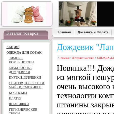
Главная
Доставка и Оплата
Каталог товаров
Дождевик "Лап
АКЦИЯ!
ОДЕЖДА ДЛЯ СОБАК
ЗИМНИЕ
/
Главная
>
Интернет-магазин
>
ОДЕЖДА ДЛ
КОМБИНЕЗОНЫ
Новинка!!! Дож
МЕЖСЕЗОНЬЕ
ДОЖДЕВИКИ
из мягкой нешу
КУРТКИ, ДУБЛЕНКИ
СВИТЕРА,ТОЛСТОВКИ,
очень высокого 
МАЙКИ, СМОКИНГИ
КОСТЮМЫ
технологии ком
ПЛАТЬЯ
штанины закрыв
ШТАНИШКИ
ГИГИЕНИЧЕСКИЕ
зависимости от
ТРУСЫ