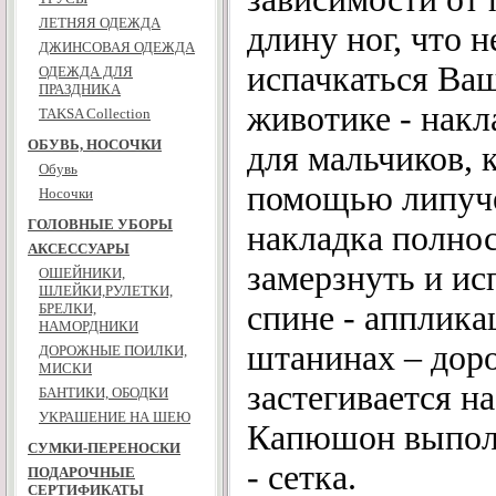
ЛЕТНЯЯ ОДЕЖДА
длину ног, что н
ДЖИНСОВАЯ ОДЕЖДА
испачкаться Ваш
ОДЕЖДА ДЛЯ
ПРАЗДНИКА
животике - накл
TAKSA Collection
ОБУВЬ, НОСОЧКИ
для мальчиков, 
Обувь
помощью липуче
Носочки
ГОЛОВНЫЕ УБОРЫ
накладка полнос
АКСЕССУАРЫ
замерзнуть и исп
ОШЕЙНИКИ,
ШЛЕЙКИ,РУЛЕТКИ,
спине - апплика
БРЕЛКИ,
НАМОРДНИКИ
штанинах – дор
ДОРОЖНЫЕ ПОИЛКИ,
МИСКИ
застегивается н
БАНТИКИ, ОБОДКИ
УКРАШЕНИЕ НА ШЕЮ
Капюшон выполн
СУМКИ-ПЕРЕНОСКИ
- сетка.
ПОДАРОЧНЫЕ
СЕРТИФИКАТЫ