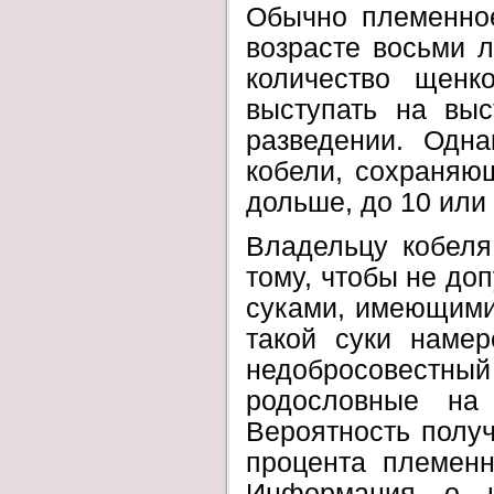
Обычно племенное
возрасте восьми л
количество щенк
выступать на выс
разведении. Одн
кобели, сохраняющ
дольше, до 10 или 
Владельцу кобеля
тому, чтобы не доп
суками, имеющими
такой суки намер
недобросовест
родословные на 
Вероятность полу
процента племенн
Информация о н