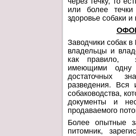
через течку, то ес
или более течки
здоровье собаки и 
ОФО
Заводчики собак в
владельцы и влад
как правило, я
имеющими одну
достаточных зн
разведения. Вся 
собаководства, ко
документы и нес
продаваемого пото
Более опытные з
питомник, зареги