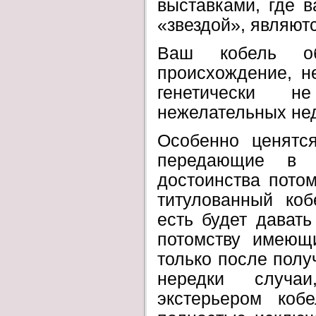
выставками, где
«звездой», являют
Ваш кобель об
происхождение, н
генетически н
нежелательных нед
Особенно ценятс
передающие в 
достоинства пото
титулованный коб
есть будет дават
потомству имеющи
только после полу
нередки случа
экстерьером коб