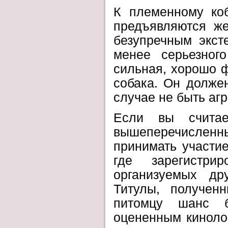
К племенному ко
предъявляются же
безупречным экст
менее серьезног
сильная, хорошо ф
собака. Он долже
случае не быть аг
Если вы считае
вышеперечисленны
принимать участие
где зарегистри
организуемых др
Титулы, получен
питомцу шанс 
оцененным кинол