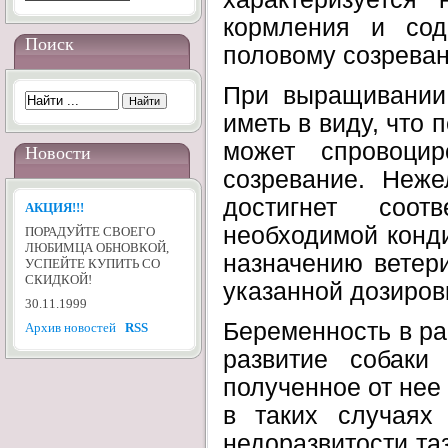
кормления и сод
Поиск
половому созрева
При выращивании 
иметь в виду, что 
может спровоцир
Новости
созревание. Неже
достигнет соот
АКЦИЯ!!!
необходимой конди
ПОРАДУЙТЕ СВОЕГО
ЛЮБИМЦА ОБНОВКОЙ,
назначению ветери
УСПЕЙТЕ КУПИТЬ СО
СКИДКОЙ!
указанной дозиров
30.11.1999
Беременность в ра
Архив новостей
RSS
развитие собаки
полученное от нее
в таких случаях
недоразвитости та