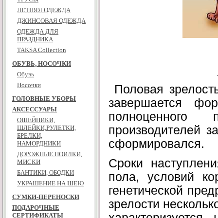
ЛЕТНЯЯ ОДЕЖДА
ДЖИНСОВАЯ ОДЕЖДА
ОДЕЖДА ДЛЯ
ПРАЗДНИКА
TAKSA Collection
ОБУВЬ, НОСОЧКИ
Обувь
Носочки
Половая зрелость
ГОЛОВНЫЕ УБОРЫ
завершается фор
АКСЕССУАРЫ
полноценного 
ОШЕЙНИКИ,
производителей за
ШЛЕЙКИ,РУЛЕТКИ,
БРЕЛКИ,
сформировался.
НАМОРДНИКИ
ДОРОЖНЫЕ ПОИЛКИ,
Сроки наступлени
МИСКИ
БАНТИКИ, ОБОДКИ
пола, условий ко
УКРАШЕНИЕ НА ШЕЮ
генетической пред
СУМКИ-ПЕРЕНОСКИ
зрелости нескольк
ПОДАРОЧНЫЕ
характеризуется 
СЕРТИФИКАТЫ